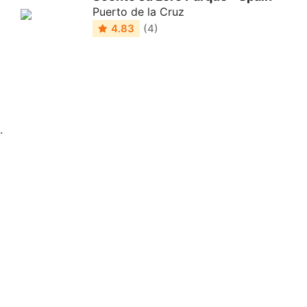
Puerto de la Cruz
4.83
(4)
.
Riguardo a noi
Casa
Lavorare insieme
Informazioni su Tikada
Vita privata
Blog