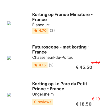
Korting op France Miniature -
France
Élancourt
4.70
(3)
Futuroscope - met korting -
France
Chasseneuil-du-Poitou
€ 48
4.15
(2)
€ 45.50
Korting op Le Parc du Petit
Prince - France
Ungersheim
€ 19
0 reviews
€ 18.50