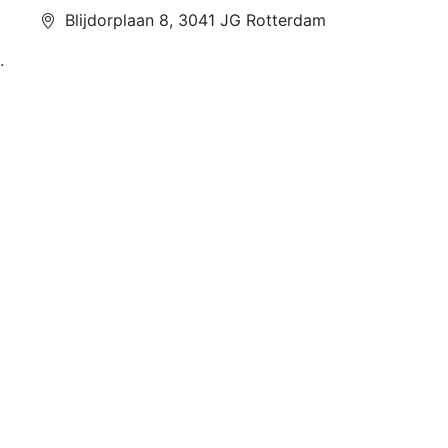
Blijdorplaan 8, 3041 JG Rotterdam
.
Over ons
Home
Samenwerken
Over Tikada
Privacy
Blog
Support
Mail ons