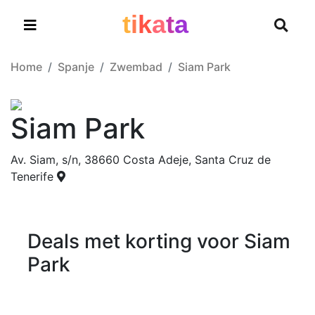
t
i
k
a
t
a
Home
Spanje
Zwembad
Siam Park
Siam Park
Av. Siam, s/n, 38660 Costa Adeje, Santa Cruz de
Tenerife
Deals met korting voor Siam
Park