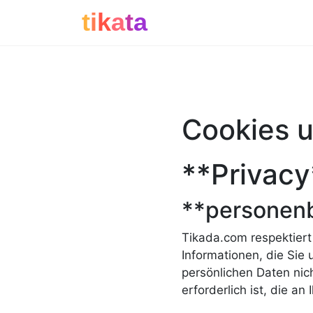
t
i
k
a
t
a
Cookies 
**Privacy
**personen
Tikada.com respektiert 
Informationen, die Sie 
persönlichen Daten nich
erforderlich ist, die an