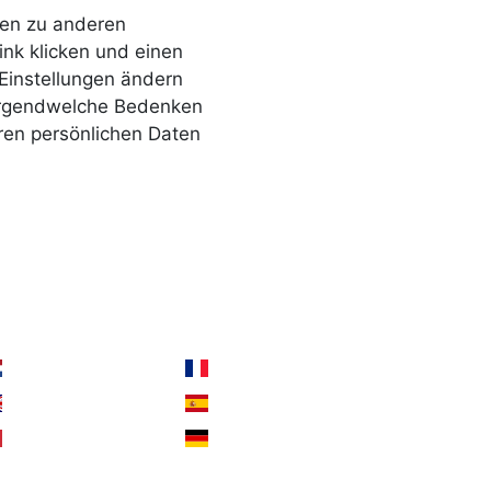
gen zu anderen
ink klicken und einen
Einstellungen ändern
 irgendwelche Bedenken
hren persönlichen Daten
ähle deine Sprache
Holland
Frankreich
Großbritannien
Spanien
Italien
Deutschland